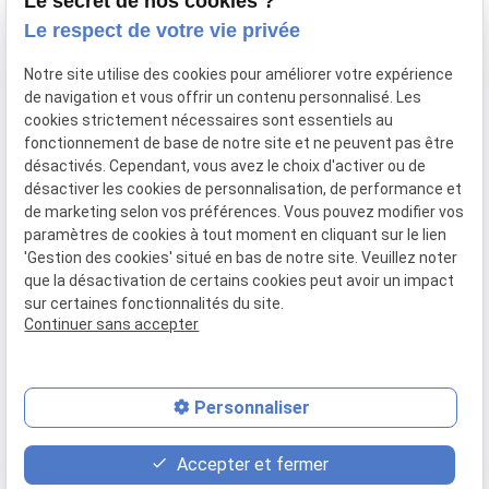
Le secret de nos cookies ?
Le respect de votre vie privée
Notre site utilise des cookies pour améliorer votre expérience
de navigation et vous offrir un contenu personnalisé. Les
cookies strictement nécessaires sont essentiels au
Siret :
fonctionnement de base de notre site et ne peuvent pas être
Mentions légales
83842613800031
désactivés. Cependant, vous avez le choix d'activer ou de
désactiver les cookies de personnalisation, de performance et
Politique de
de marketing selon vos préférences. Vous pouvez modifier vos
confidentialité
paramètres de cookies à tout moment en cliquant sur le lien
'Gestion des cookies' situé en bas de notre site. Veuillez noter
Gestion
Plan du
que la désactivation de certains cookies peut avoir un impact
des
site
sur certaines fonctionnalités du site.
cookies
Continuer sans accepter
Personnaliser
place
contact_page
phone
Accepter et fermer
Plan d'accès
Contact
04 81 68 45 45