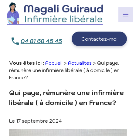
Panneau de gestion des cookies
menu
Contactez-moi
04 81 68 45 45
Vous êtes ici :
Accueil
>
Actualités
> Qui paye,
rémunère une infirmière libérale ( à domicile ) en
France?
Qui paye, rémunère une infirmière
libérale ( à domicile ) en France?
Le
17 septembre 2024